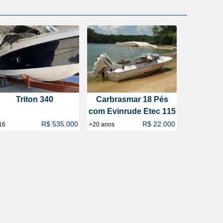
Triton 340
Carbrasmar 18 Pés
com Evinrude Etec 115
R$ 535.000
R$ 22.000
16
+20 anos