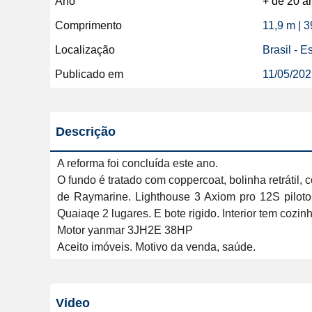
Ano
+ de 20 a
Comprimento
11,9 m | 
Localização
Brasil - Es
Publicado em
11/05/20
Descrição
A reforma foi concluída este ano. 

O fundo é tratado com coppercoat, bolinha retrátil
de Raymarine. Lighthouse 3 Axiom pro 12S piloto
Quaiaqe 2 lugares. E bote rigido. Interior tem cozinh
Motor yanmar 3JH2E 38HP

Aceito imóveis. Motivo da venda, saúde. 
Video