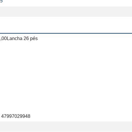
25
,00Lancha 26 pés

s 47997029948