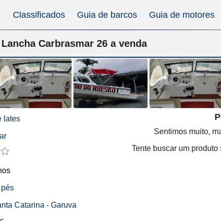
Classificados
Guia de barcos
Guia de motores
Lancha Carbrasmar 26 a venda
P
 Iates
Sentimos muito, ma
ar
Tente buscar um produto s
nos
 pés
anta Catarina - Garuva