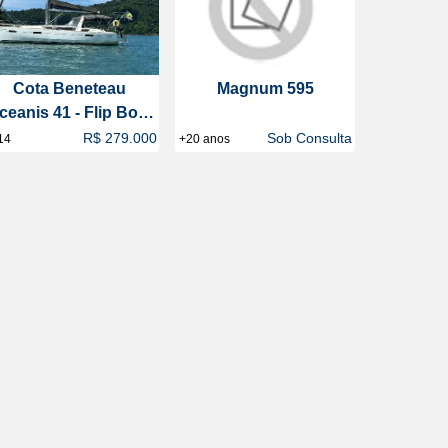
Cota Beneteau
Magnum 595
ceanis 41 - Flip Boat
Club
R$ 279.000
Sob Consulta
14
+20 anos