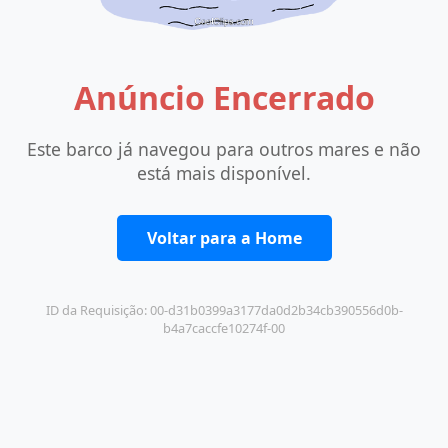
Anúncio Encerrado
Este barco já navegou para outros mares e não
está mais disponível.
Voltar para a Home
ID da Requisição: 00-d31b0399a3177da0d2b34cb390556d0b-
b4a7caccfe10274f-00