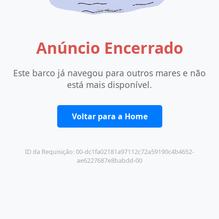
Anúncio Encerrado
Este barco já navegou para outros mares e não
está mais disponível.
Voltar para a Home
ID da Requisição: 00-dc1fa02181a97112c72a59190c4b4652-
ae6227687e8babdd-00