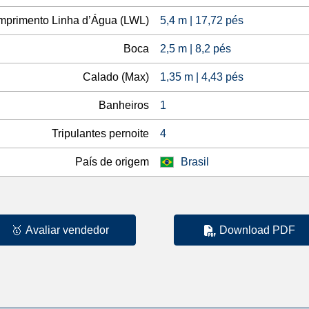
primento Linha d’Água (LWL)
5,4 m | 17,72 pés
Boca
2,5 m | 8,2 pés
Calado (Max)
1,35 m | 4,43 pés
Banheiros
1
Tripulantes pernoite
4
País de origem
Brasil
🥇
Avaliar vendedor
Download PDF