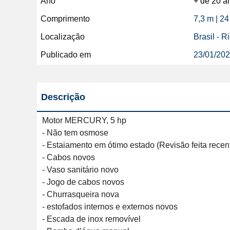
Ano
+ de 20 a
Comprimento
7,3 m | 24
Localização
Brasil - R
Publicado em
23/01/20
Descrição
Motor MERCURY, 5 hp  

- Não tem osmose 

- Estaiamento em ótimo estado (Revisão feita recent
- Cabos novos 

- Vaso sanitário novo 

- Jogo de cabos novos 

- Churrasqueira nova 

- estofados internos e externos novos 

- Escada de inox removível 
