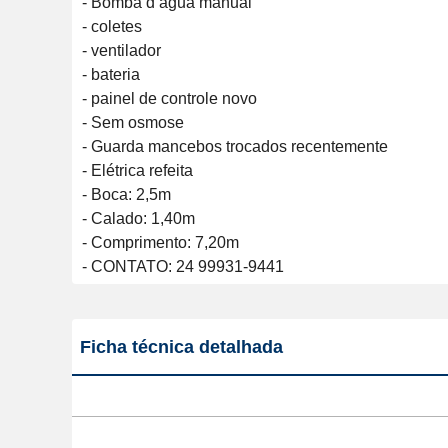
- Bomba d’água manual 

- coletes  

- ventilador 

- bateria 

- painel de controle novo 

- Sem osmose 

- Guarda mancebos trocados recentemente 

- Elétrica refeita 

- Boca: 2,5m 

- Calado: 1,40m 

- Comprimento: 7,20m

Ficha técnica detalhada