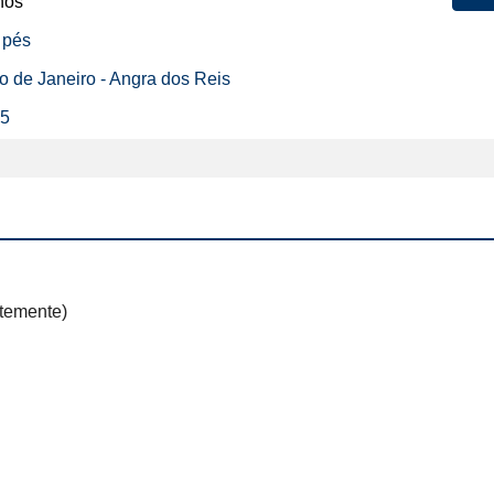
nos
 pés
io de Janeiro - Angra dos Reis
25
emente) 
