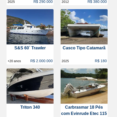
R$ 290.000
R$ 380.000
2025
2012
S&S 60´ Trawler
Casco Tipo Catamarã
R$ 2.000.000
R$ 180
+20 anos
2025
Triton 340
Carbrasmar 18 Pés
com Evinrude Etec 115