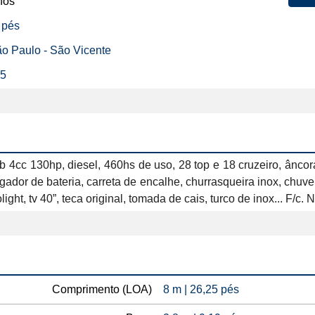
nos
 pés
São Paulo - São Vicente
25
 130hp, diesel, 460hs de uso, 28 top e 18 cruzeiro, âncora, 
or de bateria, carreta de encalhe, churrasqueira inox, chuveiro, (
obolight, tv 40”, teca original, tomada de cais, turco de inox... F/
Comprimento (LOA)
8 m | 26,25 pés