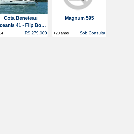
Cota Beneteau
Magnum 595
ceanis 41 - Flip Boat
Club
R$ 279.000
Sob Consulta
14
+20 anos