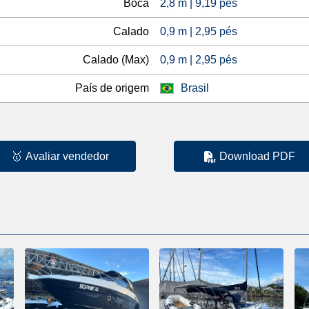
Boca
2,8 m | 9,19 pés
Calado
0,9 m | 2,95 pés
Calado (Max)
0,9 m | 2,95 pés
País de origem
Brasil
🥇
Avaliar vendedor
Download PDF