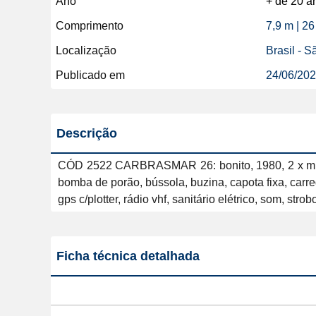
Ano
+ de 20 a
Comprimento
7,9 m | 26
Localização
Brasil - 
Publicado em
24/06/20
Descrição
CÓD 2522 CARBRASMAR 26: bonito, 1980, 2 x mb 4cc
bomba de porão, bússola, buzina, capota fixa, carregad
gps c/plotter, rádio vhf, sanitário elétrico, som, str
Ficha técnica detalhada