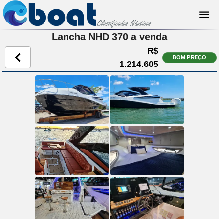
Lancha NHD 370 a venda
R$
BOM PREÇO
1.214.605