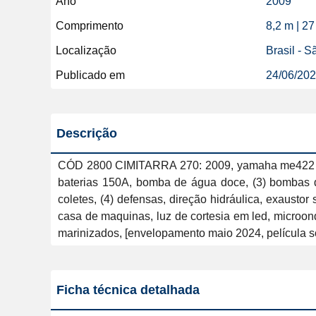
Ano
2009
Comprimento
8,2 m | 27
Localização
Brasil - 
Publicado em
24/06/20
Descrição
CÓD 2800 CIMITARRA 270: 2009, yamaha me422 275hp,
baterias 150A, bomba de água doce, (3) bombas de 
coletes, (4) defensas, direção hidráulica, exaustor s
casa de maquinas, luz de cortesia em led, microondas,
marinizados, [envelopamento maio 2024, película sol
Ficha técnica detalhada