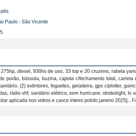
 pés
São Paulo - São Vicente
25
 diesel, 930hs de uso, 33 top e 20 cruzeiro, rabeta yamaha 
porão, bússola, buzina, capota c/fechamento total, carreta de
anitário, (2) extintores, foguetes, geladeira, gps c/plotter, gui
 rádio vhf, sanitário elétrico, som hurricane, strobolight, tv s
ar aplicada nos vidros e casco inteiro polido janeiro 2025]...