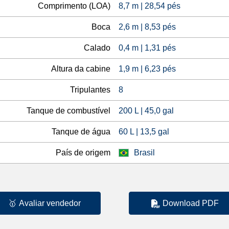
Comprimento (LOA)
8,7 m | 28,54 pés
Boca
2,6 m | 8,53 pés
Calado
0,4 m | 1,31 pés
Altura da cabine
1,9 m | 6,23 pés
Tripulantes
8
Tanque de combustível
200 L | 45,0 gal
Tanque de água
60 L | 13,5 gal
País de origem
Brasil
🥇
Avaliar vendedor
Download PDF