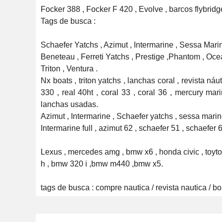
Focker 388 , Focker F 420 , Evolve , barcos flybridge.
Tags de busca :

Schaefer Yatchs , Azimut , Intermarine , Sessa Marine
Beneteau , Ferreti Yatchs , Prestige ,Phantom , Ocean
Triton , Ventura .

Nx boats , triton yatchs , lanchas coral , revista náut
330 , real 40ht , coral 33 , coral 36 , mercury m
lanchas usadas.

Azimut , Intermarine , Schaefer yatchs , sessa marine , 
Intermarine full , azimut 62 , schaefer 51 , schaefer 66
Lexus , mercedes amg , bmw x6 , honda civic , toytot
h , bmw 320 i ,bmw m440 ,bmw x5.

tags de busca : compre nautica / revista nautica / b