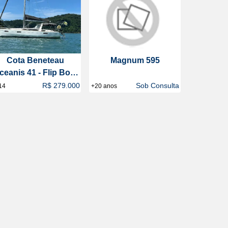
Cota Beneteau
Magnum 595
ceanis 41 - Flip Boat
Club
R$ 279.000
Sob Consulta
14
+20 anos