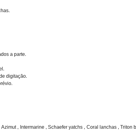
as.

s a parte.



e digitação.

vio.

Azimut , Intermarine , Schaefer yatchs , Coral lanchas , Triton 