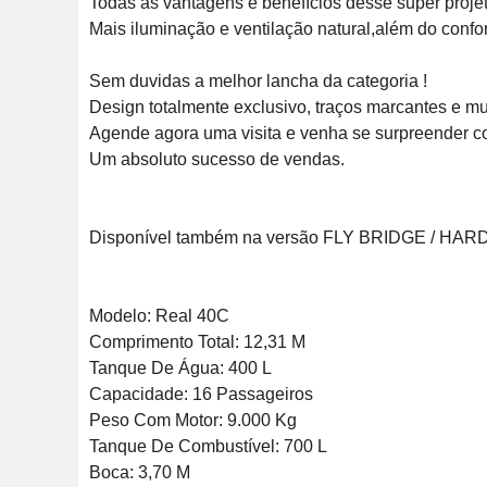
Todas as vantagens e benefícios desse super projeto,a
Mais iluminação e ventilação natural,além do conforto
Sem duvidas a melhor lancha da categoria !

Design totalmente exclusivo, traços marcantes e muit
Agende agora uma visita e venha se surpreender com
Um absoluto sucesso de vendas.

Disponível também na versão FLY BRIDGE / HARDT
Modelo: Real 40C

Comprimento Total: 12,31 M

Tanque De Água: 400 L

Capacidade: 16 Passageiros

Peso Com Motor: 9.000 Kg

Tanque De Combustível: 700 L

Boca: 3,70 M
