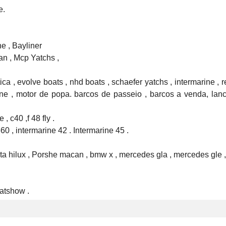


 , Bayliner

 , Mcp Yatchs ,

ica , evolve boats , nhd boats , schaefer yatchs , intermarine , rea
arine , motor de popa. barcos de passeio , barcos a venda, lan
c40 ,f 48 fly .

0 , intermarine 42 . Intermarine 45 .

a hilux , Porshe macan , bmw x , mercedes gla , mercedes gle , 
oatshow .