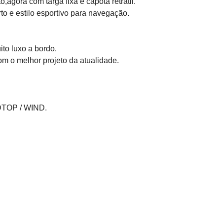
gora com targa fixa e capota retrátil.

 e estilo esportivo para navegação.

o luxo a bordo.

 o melhor projeto da atualidade.

OP / WIND.
