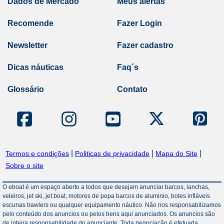
Dados de Mercado
Meus alertas
Recomende
Fazer Login
Newsletter
Fazer cadastro
Dicas náuticas
Faq´s
Glossário
Contato
|
|
|
Termos e condições
Politicas de privacidade
Mapa do Site
Sobre o site
O eboat é um espaço aberto a todos que desejam anunciar barcos, lanchas,
veleiros, jet ski, jet boat, motores de popa barcos de aluminio, botes infláveis
escunas trawlers ou qualquer equipamento náutico. Não nos responsabilizamos
pelo conteúdo dos anuncios ou pelos bens aqui anunciados. Os anuncios são
de inteira responsabilidade do anunciante. Toda negociação é efetuada