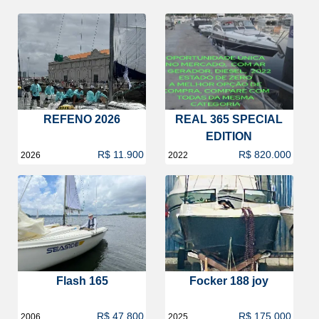
REFENO 2026
REAL 365 SPECIAL
EDITION
R$ 11.900
R$ 820.000
2026
2022
Flash 165
Focker 188 joy
R$ 47.800
R$ 175.000
2006
2025