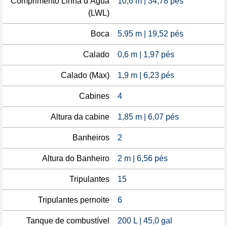
Comprimento Linha d’Água
10,6 m | 34,78 pés
(LWL)
Boca
5,95 m | 19,52 pés
Calado
0,6 m | 1,97 pés
Calado (Max)
1,9 m | 6,23 pés
Cabines
4
Altura da cabine
1,85 m | 6,07 pés
Banheiros
2
Altura do Banheiro
2 m | 6,56 pés
Tripulantes
15
Tripulantes pernoite
6
Tanque de combustível
200 L | 45,0 gal