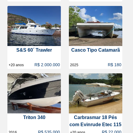
S&S 60´ Trawler
Casco Tipo Catamarã
R$ 2.000.000
R$ 180
+20 anos
2025
Triton 340
Carbrasmar 18 Pés
com Evinrude Etec 115
R$ 535.000
R$ 22.000
2016
+20 anos