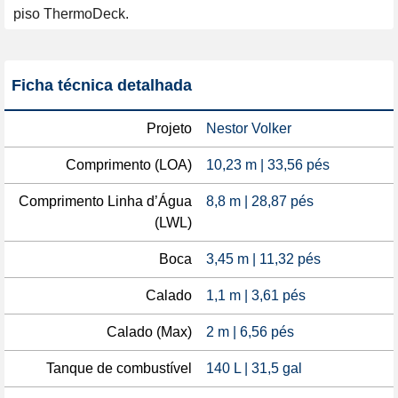
piso ThermoDeck.
Ficha técnica detalhada
Projeto
Nestor Volker
Comprimento (LOA)
10,23 m | 33,56 pés
Comprimento Linha d’Água
8,8 m | 28,87 pés
(LWL)
Boca
3,45 m | 11,32 pés
Calado
1,1 m | 3,61 pés
Calado (Max)
2 m | 6,56 pés
Tanque de combustível
140 L | 31,5 gal