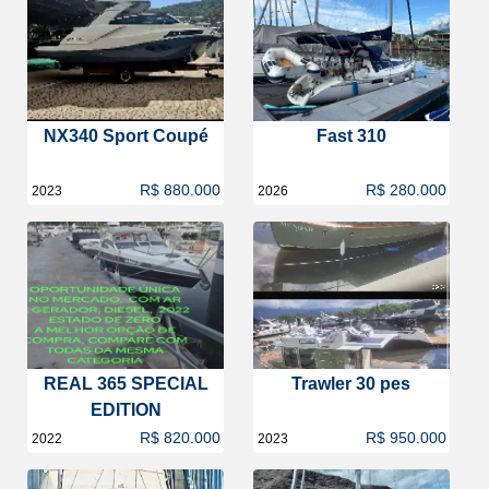
NX340 Sport Coupé
Fast 310
R$ 880.000
R$ 280.000
2023
2026
REAL 365 SPECIAL
Trawler 30 pes
EDITION
R$ 820.000
R$ 950.000
2022
2023