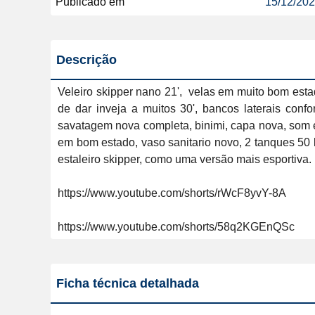
Publicado em
15/12/20
Descrição
Veleiro skipper nano 21',  velas em muito bom esta
de dar inveja a muitos 30', bancos laterais confo
savatagem nova completa, binimi, capa nova, som e
em bom estado, vaso sanitario novo, 2 tanques 50 l
estaleiro skipper, como uma versão mais esportiva.
https://www.youtube.com/shorts/rWcF8yvY-8A

https://www.youtube.com/shorts/58q2KGEnQSc
Ficha técnica detalhada