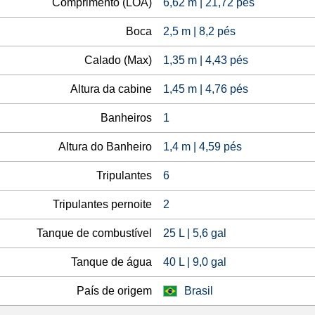
Comprimento (LOA)
6,62 m | 21,72 pés
Boca
2,5 m | 8,2 pés
Calado (Max)
1,35 m | 4,43 pés
Altura da cabine
1,45 m | 4,76 pés
Banheiros
1
Altura do Banheiro
1,4 m | 4,59 pés
Tripulantes
6
Tripulantes pernoite
2
Tanque de combustível
25 L | 5,6 gal
Tanque de água
40 L | 9,0 gal
País de origem
Brasil