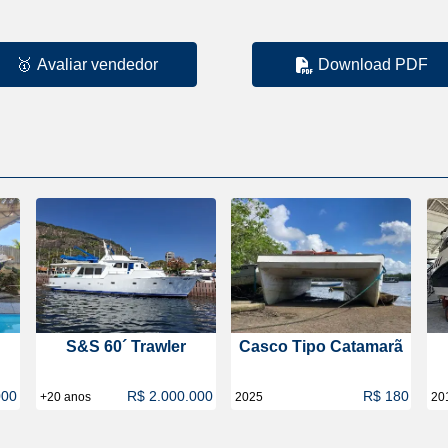
🥇
Avaliar vendedor
Download PDF
S&S 60´ Trawler
Casco Tipo Catamarã
000
R$ 2.000.000
R$ 180
+20 anos
2025
20