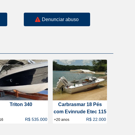
Denunciar abuso
Triton 340
Carbrasmar 18 Pés
com Evinrude Etec 115
R$ 535.000
R$ 22.000
16
+20 anos