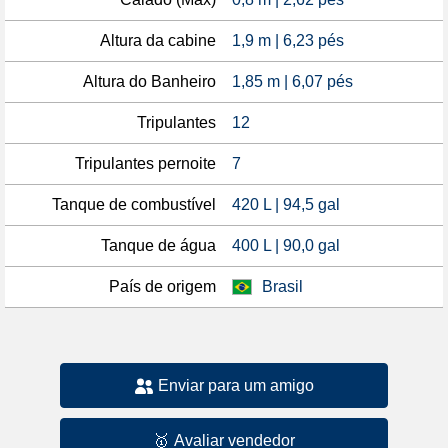
Altura da cabine
1,9 m | 6,23 pés
Altura do Banheiro
1,85 m | 6,07 pés
Tripulantes
12
Tripulantes pernoite
7
Tanque de combustível
420 L | 94,5 gal
Tanque de água
400 L | 90,0 gal
País de origem
Brasil
Enviar para um amigo
🥇
Avaliar vendedor