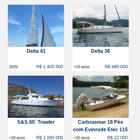
Delta 41
Delta 36
R$ 1.400.000
R$ 680.000
2020
+20 anos
S&S 60´ Trawler
Carbrasmar 18 Pés
com Evinrude Etec 115
R$ 2.000.000
R$ 22.000
+20 anos
+20 anos