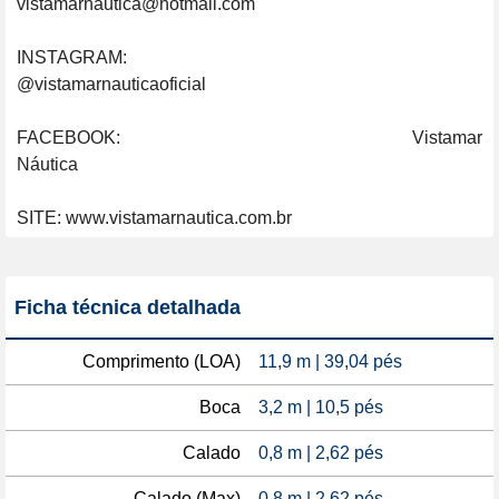
vistamarnautica@hotmail.com                                                   
INSTAGRAM: 
@vistamarnauticaoficial                                                              
FACEBOOK: Vistamar 
Náutica                                                                                          
SITE: www.vistamarnautica.com.br
Ficha técnica detalhada
Comprimento (LOA)
11,9 m | 39,04 pés
Boca
3,2 m | 10,5 pés
Calado
0,8 m | 2,62 pés
Calado (Max)
0,8 m | 2,62 pés