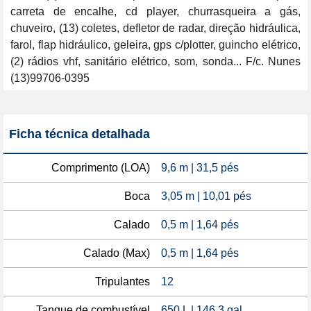
carreta de encalhe, cd player, churrasqueira a gás, 
chuveiro, (13) coletes, defletor de radar, direção hidráulica, 
farol, flap hidráulico, geleira, gps c/plotter, guincho elétrico, 
(2) rádios vhf, sanitário elétrico, som, sonda... F/c. Nunes 
(13)99706-0395
Ficha técnica detalhada
Comprimento (LOA)
9,6 m | 31,5 pés
Boca
3,05 m | 10,01 pés
Calado
0,5 m | 1,64 pés
Calado (Max)
0,5 m | 1,64 pés
Tripulantes
12
Tanque de combustível
650 L | 146,3 gal