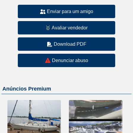
Enviar para um amigo
🥇
Avaliar vendedor
Download PDF
Denunciar abuso
Anúncios Premium