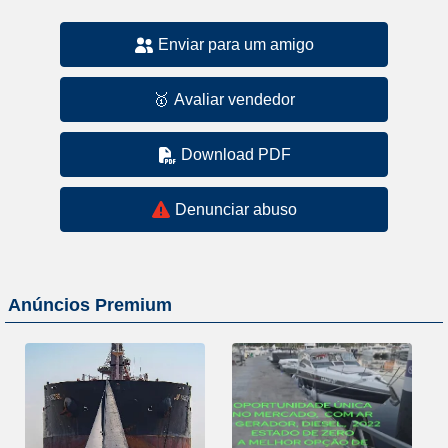
Enviar para um amigo
🥇
Avaliar vendedor
Download PDF
Denunciar abuso
Anúncios Premium