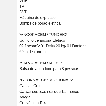
VHF 

TV 

DVD 

Máquina de expresso 

Bomba de porão elétrica

*ANCORAGEM / FUNDEIO*

Guincho de ancora Elétrico

02 âncoraS: 01 Delta 20 kg/ 01 Danforth

60 m de corrente 

*SALVATAGEM / APOIO*

Balsa de abandono para 8 pessoas

*INFORMAÇÕES ADICIONAIS*

Gaiutas Goiot

Caixas sépticas nos dois banheiros 

Adega

Convés em Teka  
