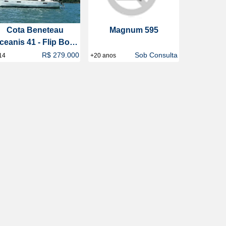
Cota Beneteau
Magnum 595
ceanis 41 - Flip Boat
Club
R$ 279.000
Sob Consulta
14
+20 anos