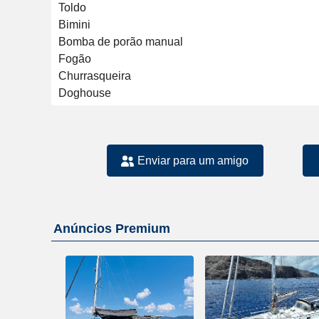
Toldo

Bimini

Bomba de porão manual

Fogão

Churrasqueira

Enviar para um amigo
Anúncios Premium