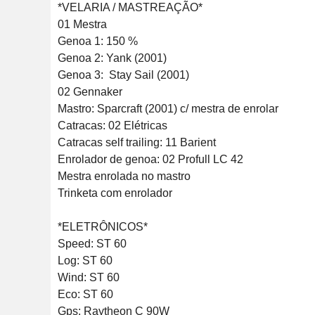
*VELARIA / MASTREAÇÃO*

01 Mestra

Genoa 1: 150 %

Genoa 2: Yank (2001)

Genoa 3:  Stay Sail (2001)

02 Gennaker

Mastro: Sparcraft (2001) c/ mestra de enrolar

Catracas: 02 Elétricas

Catracas self trailing: 11 Barient

Enrolador de genoa: 02 Profull LC 42

Mestra enrolada no mastro 

Trinketa com enrolador 

*ELETRÔNICOS*

Speed: ST 60

Log: ST 60

Wind: ST 60

Eco: ST 60

Gps: Raytheon C 90W
