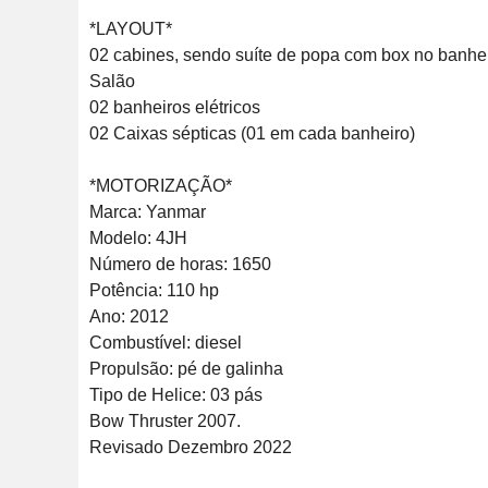
*LAYOUT*

02 cabines, sendo suíte de popa com box no banhei
Salão

02 banheiros elétricos

02 Caixas sépticas (01 em cada banheiro)

*MOTORIZAÇÃO*

Marca: Yanmar

Modelo: 4JH

Número de horas: 1650

Potência: 110 hp

Ano: 2012

Combustível: diesel

Propulsão: pé de galinha

Tipo de Helice: 03 pás

Bow Thruster 2007.

Revisado Dezembro 2022
