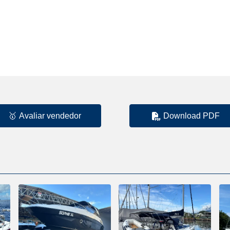
🥇
Avaliar vendedor
Download PDF