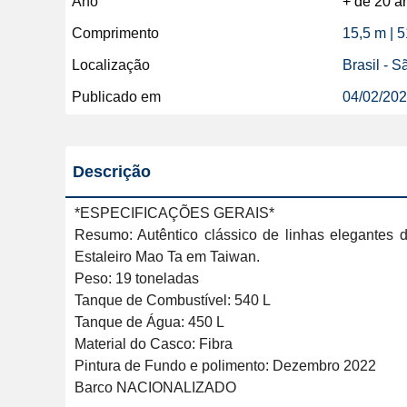
Ano
+ de 20 a
Comprimento
15,5 m | 
Localização
Brasil - 
Publicado em
04/02/20
Descrição
*ESPECIFICAÇÕES GERAIS*

Resumo: Autêntico clássico de linhas elegantes 
Estaleiro Mao Ta em Taiwan. 

Peso: 19 toneladas

Tanque de Combustível: 540 L

Tanque de Água: 450 L

Material do Casco: Fibra

Pintura de Fundo e polimento: Dezembro 2022

Barco NACIONALIZADO
