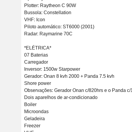
Plotter: Raytheon C 90W

Bussola: Constellation

VHF: Icon

Piloto automático: ST6000 (2001)

Radar: Raymarine 70C

*ELÉTRICA*

07 Baterias

Carregador

Inversor: 1500w Starpower

Gerador: Onan 8 kvh 2000 + Panda 7.5 kvh

Shore power

Observações: Gerador Onan c/820hrs e o Panda c/1
Dois aparelhos de ar-condicionado 

Boiler 

Microondas

Geladeira 

Freezer 
