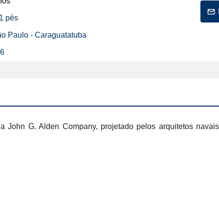
nos
51 pés
São Paulo - Caraguatatuba
26
da John G. Alden Company, projetado pelos arquitetos navai