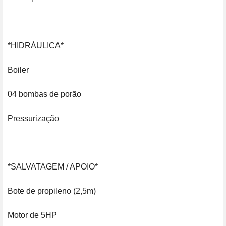
*HIDRÁULICA*

Boiler

04 bombas de porão

Pressurização

*SALVATAGEM / APOIO*

Bote de propileno (2,5m)

Motor de 5HP
