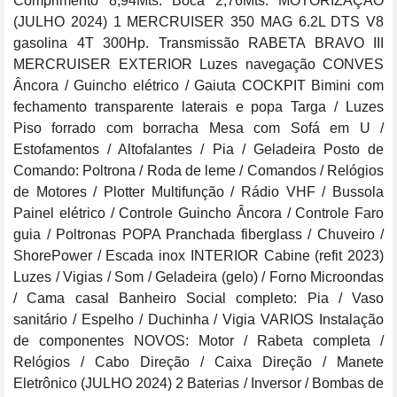
Comprimento 8,94Mts. Boca 2,76Mts. MOTORIZAÇÃO 
(JULHO 2024) 1 MERCRUISER 350 MAG 6.2L DTS V8 
gasolina 4T 300Hp. Transmissão RABETA BRAVO III 
MERCRUISER EXTERIOR Luzes navegação CONVES 
Âncora / Guincho elétrico / Gaiuta COCKPIT Bimini com 
fechamento transparente laterais e popa Targa / Luzes 
Piso forrado com borracha Mesa com Sofá em U / 
Estofamentos / Altofalantes / Pia / Geladeira Posto de 
Comando: Poltrona / Roda de leme / Comandos / Relógios 
de Motores / Plotter Multifunção / Rádio VHF / Bussola 
Painel elétrico / Controle Guincho Âncora / Controle Faro 
guia / Poltronas POPA Pranchada fiberglass / Chuveiro / 
ShorePower / Escada inox INTERIOR Cabine (refit 2023) 
Luzes / Vigias / Som / Geladeira (gelo) / Forno Microondas 
/ Cama casal Banheiro Social completo: Pia / Vaso 
sanitário / Espelho / Duchinha / Vigia VARIOS Instalação 
de componentes NOVOS: Motor / Rabeta completa / 
Relógios / Cabo Direção / Caixa Direção / Manete 
Eletrônico (JULHO 2024) 2 Baterias / Inversor / Bombas de 