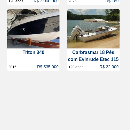
R$ 2.000.000
R$ 180
+20 anos
2025
Triton 340
Carbrasmar 18 Pés
com Evinrude Etec 115
R$ 535.000
R$ 22.000
2016
+20 anos