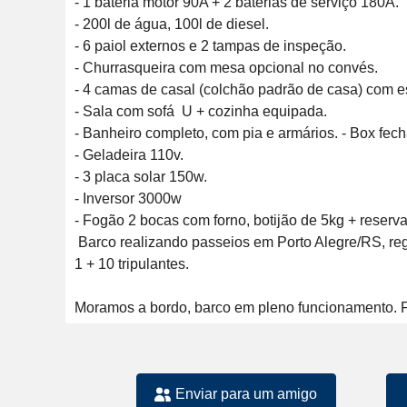
- 1 bateria motor 90A + 2 baterias de serviço 180A. 

- 200l de água, 100l de diesel. 

- 6 paiol externos e 2 tampas de inspeção.

- Churrasqueira com mesa opcional no convés.

- 4 camas de casal (colchão padrão de casa) com es
- Sala com sofá  U + cozinha equipada. 

- Banheiro completo, com pia e armários. - Box fech
- Geladeira 110v. 

- 3 placa solar 150w. 

- Inversor 3000w 

- Fogão 2 bocas com forno, botijão de 5kg + reserva 
 Barco realizando passeios em Porto Alegre/RS, regularizado para águas costeiras com equipamentos de salvatagem e documentação em dia. 

1 + 10 tripulantes.

Moramos a bordo, barco em pleno funcionamento. 
Enviar para um amigo