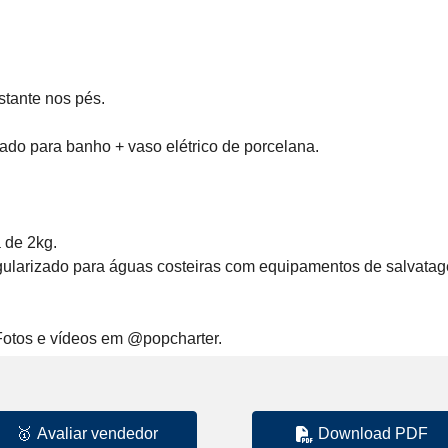
tante nos pés.

ado para banho + vaso elétrico de porcelana.

de 2kg. 

Fotos e vídeos em @popcharter.
🥇
Avaliar vendedor
Download PDF