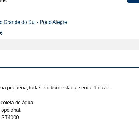
nos
io Grande do Sul - Porto Alegre
26
noa pequena, todas em bom estado, sendo 1 nova. 

coleta de água.

opcional.

 ST4000. 
