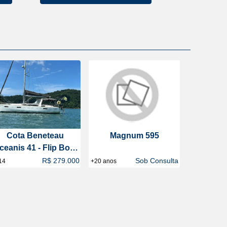
Cota Beneteau
Magnum 595
ceanis 41 - Flip Boat
Club
R$ 279.000
Sob Consulta
14
+20 anos