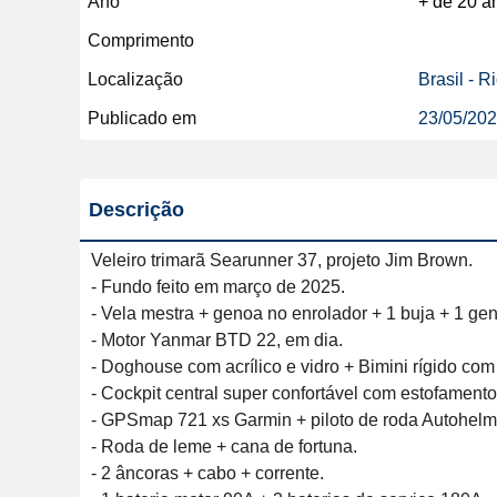
Ano
+ de 20 a
Comprimento
Localização
Brasil - R
Publicado em
23/05/20
Descrição
Veleiro trimarã Searunner 37, projeto Jim Brown. 

- Fundo feito em março de 2025. 

- Vela mestra + genoa no enrolador + 1 buja + 1 ge
- Motor Yanmar BTD 22, em dia.

- Doghouse com acrílico e vidro + Bimini rígido com 
- Cockpit central super confortável com estofamento 
- GPSmap 721 xs Garmin + piloto de roda Autohelm
- Roda de leme + cana de fortuna. 

- 2 âncoras + cabo + corrente. 
