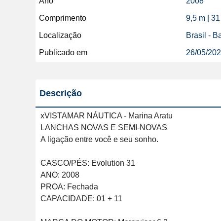
Ano
2008
Comprimento
9,5 m | 31
Localização
Brasil - B
Publicado em
26/05/20
Descrição
xVISTAMAR NÁUTICA - Marina Aratu

LANCHAS NOVAS E SEMI-NOVAS

A ligação entre você e seu sonho.

CASCO/PÉS: Evolution 31

ANO: 2008

PROA: Fechada

CAPACIDADE: 01 + 11
