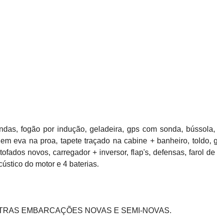
s, fogão por indução, geladeira, gps com sonda, bússola, s
em eva na proa, tapete traçado na cabine + banheiro, toldo, gu
ados novos, carregador + inversor, flap's, defensas, farol de b
ústico do motor e 4 baterias.

TRAS EMBARCAÇÕES NOVAS E SEMI-NOVAS.
