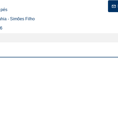
 pés
ahia - Simões Filho
26