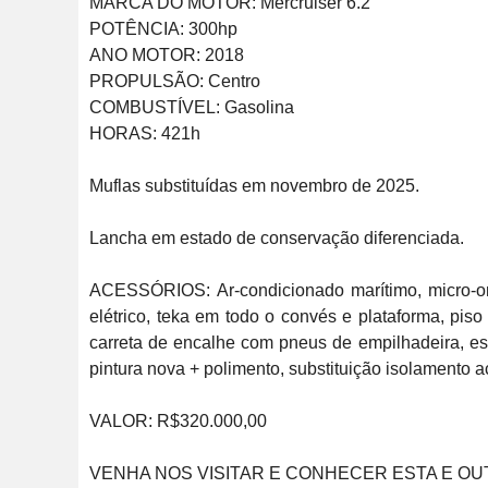
MARCA DO MOTOR: Mercruiser 6.2

POTÊNCIA: 300hp

ANO MOTOR: 2018

PROPULSÃO: Centro

COMBUSTÍVEL: Gasolina

HORAS: 421h

Muflas substituídas em novembro de 2025.

Lancha em estado de conservação diferenciada.

ACESSÓRIOS: Ar-condicionado marítimo, micro-onda
elétrico, teka em todo o convés e plataforma, piso 
carreta de encalhe com pneus de empilhadeira, estof
pintura nova + polimento, substituição isolamento ac
VALOR: R$320.000,00 

VENHA NOS VISITAR E CONHECER ESTA E OU