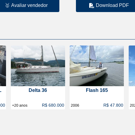
🥇
Avaliar vendedor
Download PDF
L
Delta 36
Flash 165
000
R$ 680.000
R$ 47.800
+20 anos
2006
20