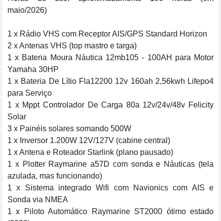
maio/2026)

1 x Rádio VHS com Receptor AIS/GPS Standard Horizon

2 x Antenas VHS (top mastro e targa)

1 x Bateria Moura Náutica 12mb105 - 100AH para Motor 
Yamaha 30HP

1 x Bateria De Lítio Fla12200 12v 160ah 2,56kwh Lifepo4 
para Serviço

1 x Mppt Controlador De Carga 80a 12v/24v/48v Felicity 
Solar

3 x Painéis solares somando 500W

1 x Inversor 1.200W 12V/127V (cabine central)

1 x Antena e Roteador Starlink (plano pausado)

1 x Plotter Raymarine a57D com sonda e Náuticas (tela 
azulada, mas funcionando)

1 x Sistema integrado Wifi com Navionics com AIS e 
Sonda via NMEA

1 x Piloto Automático Raymarine ST2000 ótimo estado 