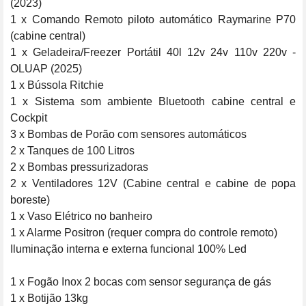
(2023)

1 x Comando Remoto piloto automático Raymarine P70 
(cabine central)

1 x Geladeira/Freezer Portátil 40l 12v 24v 110v 220v - 
OLUAP (2025)

1 x Bússola Ritchie

1 x Sistema som ambiente Bluetooth cabine central e 
Cockpit

3 x Bombas de Porão com sensores automáticos

2 x Tanques de 100 Litros

2 x Bombas pressurizadoras

2 x Ventiladores 12V (Cabine central e cabine de popa 
boreste)

1 x Vaso Elétrico no banheiro

1 x Alarme Positron (requer compra do controle remoto)

Iluminação interna e externa funcional 100% Led

1 x Fogão Inox 2 bocas com sensor segurança de gás

1 x Botijão 13kg
