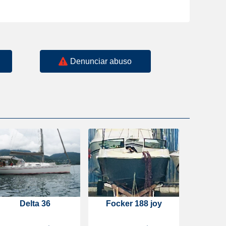
Denunciar abuso
Delta 36
Focker 188 joy