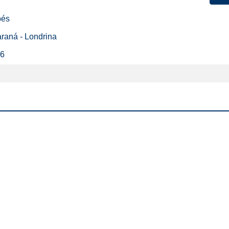
pés
araná - Londrina
26