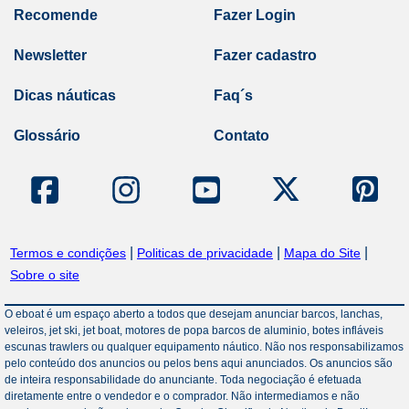
Recomende
Fazer Login
Newsletter
Fazer cadastro
Dicas náuticas
Faq´s
Glossário
Contato
|
|
|
Termos e condições
Politicas de privacidade
Mapa do Site
Sobre o site
O eboat é um espaço aberto a todos que desejam anunciar barcos, lanchas,
veleiros, jet ski, jet boat, motores de popa barcos de aluminio, botes infláveis
escunas trawlers ou qualquer equipamento náutico. Não nos responsabilizamos
pelo conteúdo dos anuncios ou pelos bens aqui anunciados. Os anuncios são
de inteira responsabilidade do anunciante. Toda negociação é efetuada
diretamente entre o vendedor e o comprador. Não intermediamos e não