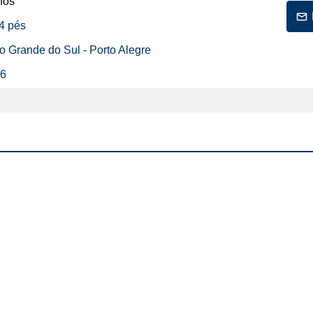
nos
34 pés
io Grande do Sul - Porto Alegre
26