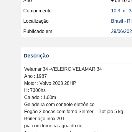
Ano
+ de 20 a
Comprimento
10,3 m | 
Localização
Brasil - R
Publicado em
29/06/20
Descrição
Velamar 34 -VELEIRO VELAMAR 34

Ano : 1987

Motor : Volvo 2003 28HP

H: 7300hs

Calado : 1.60m

Geladeira com controle eletrônico

Fogão 2 bocas com forno Selmer – Botijão 5 kg

Boiler aço inox 20 L

pia com torneira agua do rio
