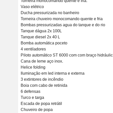
Torneira monocomando quente e fria.

Vaso elétrico

Ducha pressurizada no banheiro

Torneira chuveiro monocomando quente e fria

Bombas pressurizadas agua do tanque e do rio

Tanque dágua 2x 100L

Tanque diesel 2x 40 L

Bomba automática poceto

4 ventiladores

Piloto automático ST 6000 com com braço hidráulic
Cana de leme aço inox.

Helice folding

Iluminação em led interna e externa

3 extintores de incêndio

Boia com cabo de retinida

6 defensas

Turco e targa

Escada de popa retrátil

Chuveiro de popa
