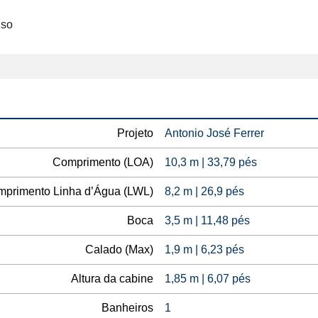
so

Projeto
Antonio José Ferrer
Comprimento (LOA)
10,3 m | 33,79 pés
primento Linha d’Água (LWL)
8,2 m | 26,9 pés
Boca
3,5 m | 11,48 pés
Calado (Max)
1,9 m | 6,23 pés
Altura da cabine
1,85 m | 6,07 pés
Banheiros
1