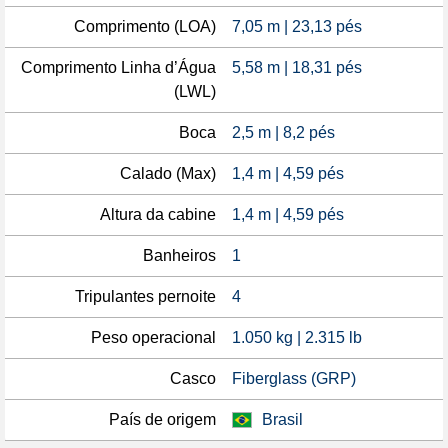
Comprimento (LOA)
7,05 m | 23,13 pés
Comprimento Linha d’Água
5,58 m | 18,31 pés
(LWL)
Boca
2,5 m | 8,2 pés
Calado (Max)
1,4 m | 4,59 pés
Altura da cabine
1,4 m | 4,59 pés
Banheiros
1
Tripulantes pernoite
4
Peso operacional
1.050 kg | 2.315 lb
Casco
Fiberglass (GRP)
País de origem
Brasil