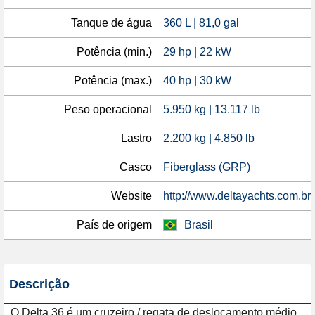
Tanque de água
360 L | 81,0 gal
Potência (min.)
29 hp | 22 kW
Potência (max.)
40 hp | 30 kW
Peso operacional
5.950 kg | 13.117 lb
Lastro
2.200 kg | 4.850 lb
Casco
Fiberglass (GRP)
Website
http://www.deltayachts.com.br
País de origem
Brasil
Descrição
O Delta 36 é um cruzeiro / regata de deslocamento médio, 