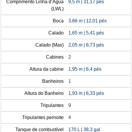
Comprimento Linha d’Água
9,5 m | 31,17 pés
(LWL)
Boca
3,66 m | 12,01 pés
Calado
1,65 m | 5,41 pés
Calado (Max)
2,05 m | 6,73 pés
Cabines
2
Altura da cabine
1,95 m | 6,4 pés
Banheiros
1
Altura do Banheiro
1,93 m | 6,33 pés
Tripulantes
9
Tripulantes pernoite
4
Tanque de combustível
170 L | 38,3 gal