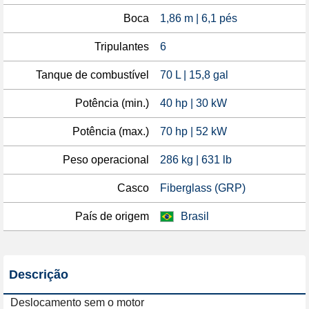
Boca
1,86 m | 6,1 pés
Tripulantes
6
Tanque de combustível
70 L | 15,8 gal
Potência (min.)
40 hp | 30 kW
Potência (max.)
70 hp | 52 kW
Peso operacional
286 kg | 631 lb
Casco
Fiberglass (GRP)
País de origem
Brasil
Descrição
Deslocamento sem o motor