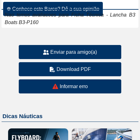
☸ Conhece este Barco? Dê a sua opinião
Nao temos avaliacoes para Ficha Técnica - Lancha B3
Boats B3-P160
Enviar para amigo(a)
Download PDF
Informar erro
Dicas Náuticas