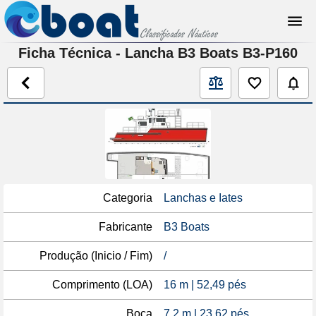
Ficha Técnica - Lancha B3 Boats B3-P160
Categoria
Lanchas e Iates
Fabricante
B3 Boats
Produção (Inicio / Fim)
/
Comprimento (LOA)
16 m | 52,49 pés
Boca
7,2 m | 23,62 pés