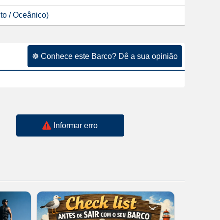
o / Oceânico)
☸ Conhece este Barco? Dê a sua opinião
Informar erro