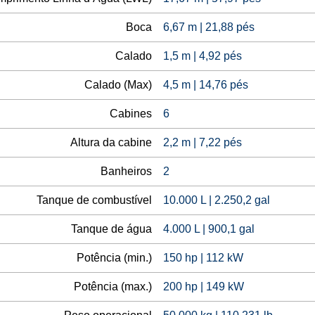
Boca
6,67 m | 21,88 pés
Calado
1,5 m | 4,92 pés
Calado (Max)
4,5 m | 14,76 pés
Cabines
6
Altura da cabine
2,2 m | 7,22 pés
Banheiros
2
Tanque de combustível
10.000 L | 2.250,2 gal
Tanque de água
4.000 L | 900,1 gal
Potência (min.)
150 hp | 112 kW
Potência (max.)
200 hp | 149 kW