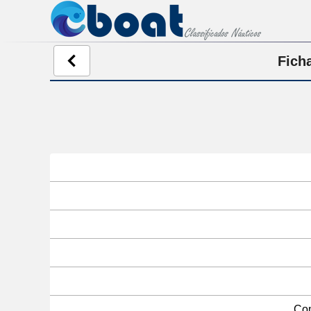
Ficha
Com