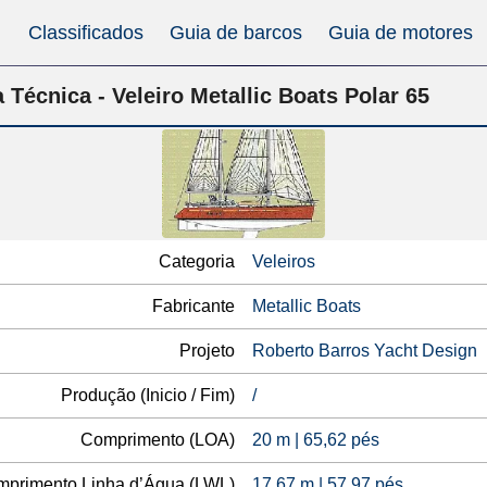
Classificados
Guia de barcos
Guia de motores
 Técnica - Veleiro Metallic Boats Polar 65
Categoria
Veleiros
Fabricante
Metallic Boats
Projeto
Roberto Barros Yacht Design
Produção (Inicio / Fim)
/
Comprimento (LOA)
20 m | 65,62 pés
primento Linha d’Água (LWL)
17,67 m | 57,97 pés