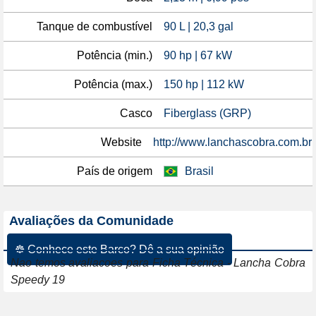
Tanque de combustível
90 L | 20,3 gal
Potência (min.)
90 hp | 67 kW
Potência (max.)
150 hp | 112 kW
Casco
Fiberglass (GRP)
Website
http://www.lanchascobra.com.br
País de origem
Brasil
Avaliações da Comunidade
☸ Conhece este Barco? Dê a sua opinião
Nao temos avaliacoes para Ficha Técnica - Lancha Cobra
Speedy 19