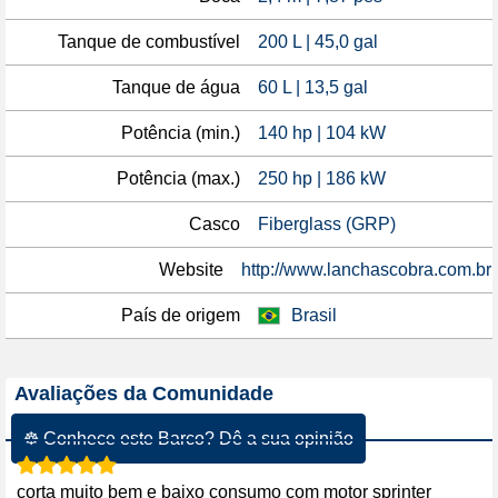
Tanque de combustível
200 L | 45,0 gal
Tanque de água
60 L | 13,5 gal
Potência (min.)
140 hp | 104 kW
Potência (max.)
250 hp | 186 kW
Casco
Fiberglass (GRP)
Website
http://www.lanchascobra.com.br
País de origem
Brasil
Avaliações da Comunidade
☸ Conhece este Barco? Dê a sua opinião
corta muito bem e baixo consumo com motor sprinter