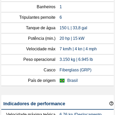
Banheiros
1
Tripulantes pernoite
6
Tanque de água
150 L | 33,8 gal
Potência (min.)
20 hp | 15 kW
Velocidade máx
7 km/h | 4 kn | 4 mph
Peso operacional
3.150 kg | 6.945 lb
Casco
Fiberglass (GRP)
País de origem
Brasil
Indicadores de performance
Velocidade máxima teórica
6,76 kn (Deslocamento