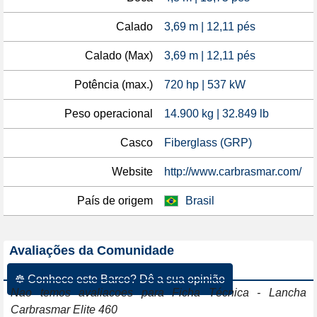
Calado
3,69 m | 12,11 pés
Calado (Max)
3,69 m | 12,11 pés
Potência (max.)
720 hp | 537 kW
Peso operacional
14.900 kg | 32.849 lb
Casco
Fiberglass (GRP)
Website
http://www.carbrasmar.com/
País de origem
Brasil
Avaliações da Comunidade
☸ Conhece este Barco? Dê a sua opinião
Nao temos avaliacoes para Ficha Técnica - Lancha
Carbrasmar Elite 460