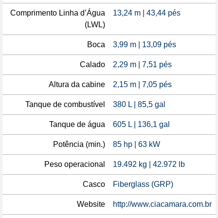
Comprimento Linha d’Água
13,24 m | 43,44 pés
(LWL)
Boca
3,99 m | 13,09 pés
Calado
2,29 m | 7,51 pés
Altura da cabine
2,15 m | 7,05 pés
Tanque de combustível
380 L | 85,5 gal
Tanque de água
605 L | 136,1 gal
Potência (min.)
85 hp | 63 kW
Peso operacional
19.492 kg | 42.972 lb
Casco
Fiberglass (GRP)
Website
http://www.ciacamara.com.br