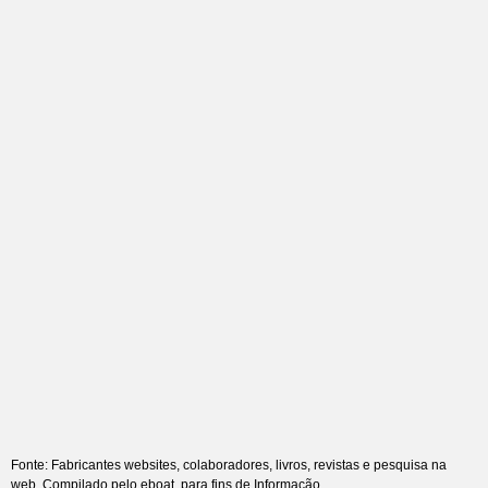
Fonte: Fabricantes websites, colaboradores, livros, revistas e pesquisa na
web. Compilado pelo eboat, para fins de Informação.