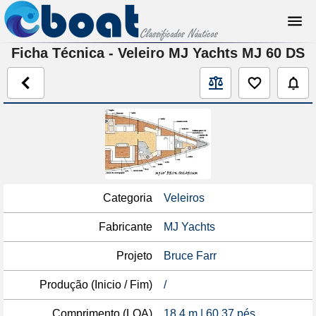
Ficha Técnica - Veleiro MJ Yachts MJ 60 DS
Categoria
Veleiros
Fabricante
MJ Yachts
Projeto
Bruce Farr
Produção (Inicio / Fim)
/
Comprimento (LOA)
18,4 m | 60,37 pés