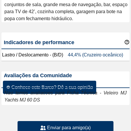
conjuntos de sala, grande mesa de navegação, bar, espaço 
para TV de 42’, cozinha completa, garagem para bote na 
popa com fechamento hidráulico. 
Indicadores de performance
Lastro / Deslocamento - (B/D)
44,4% (Cruzeiro oceânico)
Avaliações da Comunidade
☸ Conhece este Barco? Dê a sua opinião
Nao temos avaliacoes para Ficha Técnica - Veleiro MJ
Yachts MJ 60 DS
Enviar para amigo(a)