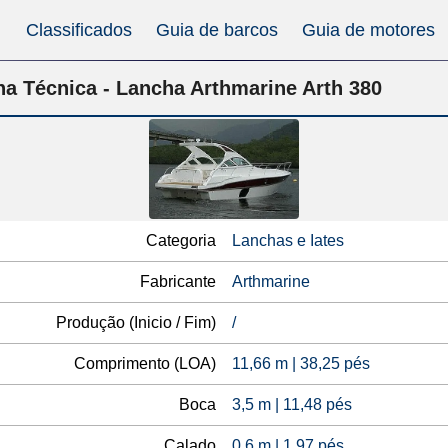
Classificados
Guia de barcos
Guia de motores
ha Técnica - Lancha Arthmarine Arth 380
Categoria
Lanchas e Iates
Fabricante
Arthmarine
Produção (Inicio / Fim)
/
Comprimento (LOA)
11,66 m | 38,25 pés
Boca
3,5 m | 11,48 pés
Calado
0,6 m | 1,97 pés