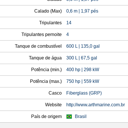
Calado (Max)
0,6 m | 1,97 pés
Tripulantes
14
Tripulantes pernoite
4
Tanque de combustível
600 L | 135,0 gal
Tanque de água
300 L | 67,5 gal
Potência (min.)
400 hp | 298 kW
Potência (max.)
750 hp | 559 kW
Casco
Fiberglass (GRP)
Website
http://www.arthmarine.com.br
País de origem
Brasil