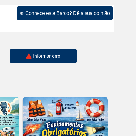
☸ Conhece este Barco? Dê a sua opinião
Informar erro