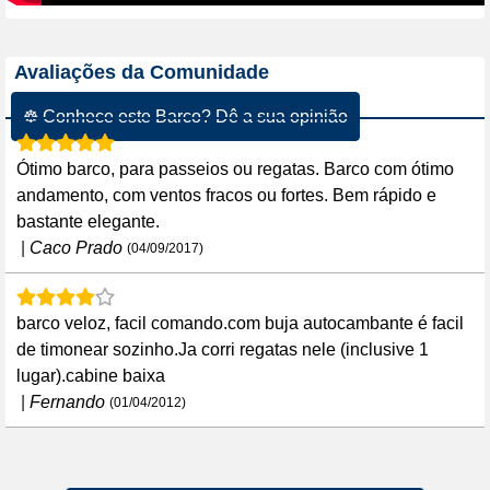
Avaliações da Comunidade
☸ Conhece este Barco? Dê a sua opinião
Ótimo barco, para passeios ou regatas. Barco com ótimo
andamento, com ventos fracos ou fortes. Bem rápido e
bastante elegante.
|
Caco Prado
(04/09/2017)
barco veloz, facil comando.com buja autocambante é facil
de timonear sozinho.Ja corri regatas nele (inclusive 1
lugar).cabine baixa
|
Fernando
(01/04/2012)