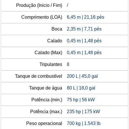
Produção (Inicio / Fim)
/
Comprimento (LOA)
6,45 m | 21,16 pés
Boca
2,35 m | 7,71 pés
Calado
0,45 m | 1,48 pés
Calado (Max)
0,45 m | 1,48 pés
Tripulantes
8
Tanque de combustível
200 L | 45,0 gal
Tanque de água
80 L | 18,0 gal
Potência (min.)
75 hp | 56 kW
Potência (max.)
235 hp | 175 kW
Peso operacional
700 kg | 1.543 lb