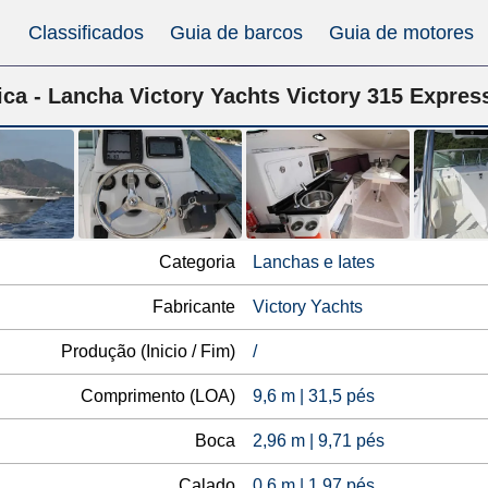
Classificados
Guia de barcos
Guia de motores
ica - Lancha Victory Yachts Victory 315 Expres
Categoria
Lanchas e Iates
Fabricante
Victory Yachts
Produção (Inicio / Fim)
/
Comprimento (LOA)
9,6 m | 31,5 pés
Boca
2,96 m | 9,71 pés
Calado
0,6 m | 1,97 pés