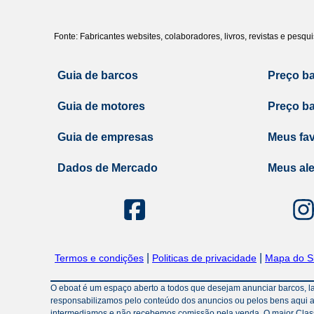
Fonte: Fabricantes websites, colaboradores, livros, revistas e pesq
Guia de barcos
Preço b
Guia de motores
Preço b
Guia de empresas
Meus fav
Dados de Mercado
Meus ale
|
|
Termos e condições
Politicas de privacidade
Mapa do Si
O eboat é um espaço aberto a todos que desejam anunciar barcos, lanc
responsabilizamos pelo conteúdo dos anuncios ou pelos bens aqui a
intermediamos e não recebemos comissão pela venda. O maior Classif