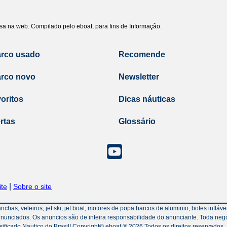
uisa na web. Compilado pelo eboat, para fins de Informação.
arco usado
Recomende
arco novo
Newsletter
oritos
Dicas náuticas
rtas
Glossário
|
te
Sobre o site
has, veleiros, jet ski, jet boat, motores de popa barcos de aluminio, botes inflá
nunciados. Os anuncios são de inteira responsabilidade do anunciante. Toda neg
icado Nautico do Brasil! Copyright© eboat ® 2026 Todos os direitos reservados.