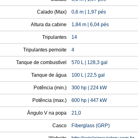
Calado (Max)
0,6 m | 1,97 pés
Altura da cabine
1,84 m | 6,04 pés
Tripulantes
14
Tripulantes pernoite
4
Tanque de combustível
570 L | 128,3 gal
Tanque de água
100 L | 22,5 gal
Potência (min.)
300 hp | 224 kW
Potência (max.)
600 hp | 447 kW
Ângulo V na popa
21,0
Casco
Fiberglass (GRP)