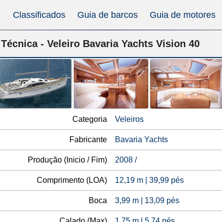
Classificados
Guia de barcos
Guia de motores
 Técnica - Veleiro Bavaria Yachts Vision 40
Categoria
Veleiros
Fabricante
Bavaria Yachts
Produção (Inicio / Fim)
2008 /
Comprimento (LOA)
12,19 m | 39,99 pés
Boca
3,99 m | 13,09 pés
Calado (Max)
1,75 m | 5,74 pés