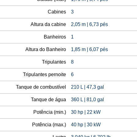
Cabines
3
Altura da cabine
2,05 m | 6,73 pés
Banheiros
1
Altura do Banheiro
1,85 m | 6,07 pés
Tripulantes
8
Tripulantes pernoite
6
Tanque de combustível
210 L | 47,3 gal
Tanque de água
360 L | 81,0 gal
Potência (min.)
30 hp | 22 kW
Potência (max.)
40 hp | 30 kW