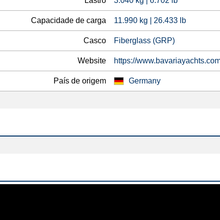
Lastro
3.040 kg | 6.702 lb
Capacidade de carga
11.990 kg | 26.433 lb
Casco
Fiberglass (GRP)
Website
https://www.bavariayachts.co
País de origem
Germany