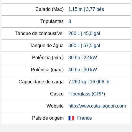
Calado (Max)
1,15 m | 3,77 pés
Tripulantes
8
Tanque de combustível
200 L | 45,0 gal
Tanque de água
300 L | 67,5 gal
Potência (min.)
30 hp | 22 kW
Potência (max.)
40 hp | 30 kW
Capacidade de carga
7.260 kg | 16.006 lb
Casco
Fiberglass (GRP)
Website
http://www.cata-lagoon.com
País de origem
France