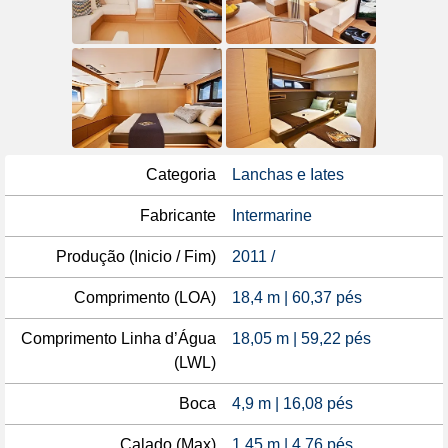
Categoria
Lanchas e Iates
Fabricante
Intermarine
Produção (Inicio / Fim)
2011 /
Comprimento (LOA)
18,4 m | 60,37 pés
Comprimento Linha d’Água
18,05 m | 59,22 pés
(LWL)
Boca
4,9 m | 16,08 pés
Calado (Max)
1,45 m | 4,76 pés