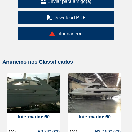
Enviar para amigo(a)
Download PDF
Informar erro
Anúncios nos Classificados
Intermarine 60
Intermarine 60
R$ 730.000
R$ 7.500.000
2024
2016