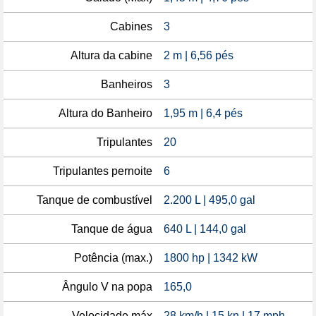
Cabines
3
Altura da cabine
2 m | 6,56 pés
Banheiros
3
Altura do Banheiro
1,95 m | 6,4 pés
Tripulantes
20
Tripulantes pernoite
6
Tanque de combustível
2.200 L | 495,0 gal
Tanque de água
640 L | 144,0 gal
Potência (max.)
1800 hp | 1342 kW
Ângulo V na popa
165,0
Velocidade máx
28 km/h | 15 kn | 17 mph