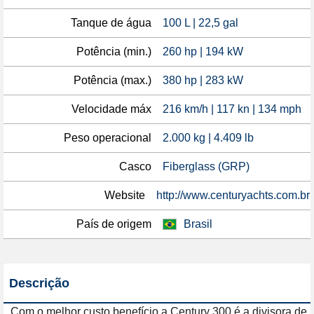
Tanque de água
100 L | 22,5 gal
Potência (min.)
260 hp | 194 kW
Potência (max.)
380 hp | 283 kW
Velocidade máx
216 km/h | 117 kn | 134 mph
Peso operacional
2.000 kg | 4.409 lb
Casco
Fiberglass (GRP)
Website
http://www.centuryachts.com.br
País de origem
Brasil
Descrição
Com o melhor custo benefício a Century 300 é a divisora de 