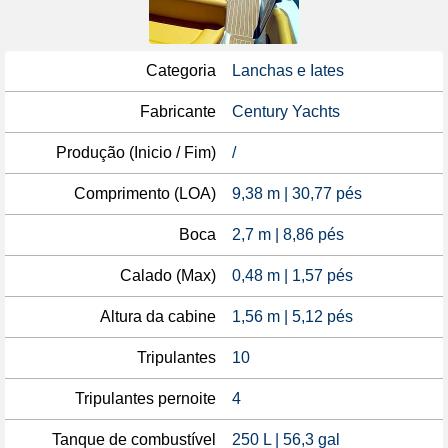
Categoria
Lanchas e Iates
Fabricante
Century Yachts
Produção (Inicio / Fim)
/
Comprimento (LOA)
9,38 m | 30,77 pés
Boca
2,7 m | 8,86 pés
Calado (Max)
0,48 m | 1,57 pés
Altura da cabine
1,56 m | 5,12 pés
Tripulantes
10
Tripulantes pernoite
4
Tanque de combustível
250 L | 56,3 gal