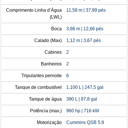
Comprimento Linha d’Água
11,58 m | 37,99 pés
(LWL)
Boca
3,86 m | 12,66 pés
Calado (Max)
1,12 m | 3,67 pés
Cabines
2
Banheiros
2
Tripulantes pernoite
6
Tanque de combustível
1.100 L | 247,5 gal
Tanque de água
390 L | 87,8 gal
Potência (max.)
960 hp | 716 kW
Motorização
Cummins QSB 5.9