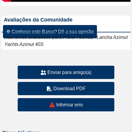
Avaliações da Comunidade
☸ Conhece este Barco? Dê a sua opinião
Nao temos avaliacoes para Ficha Técnica - Lancha Azimut
Yachts Azimut 40S
Enviar para amigo(a)
Download PDF
Informar erro